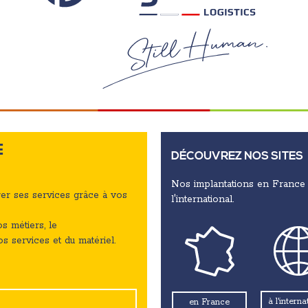
E
DÉCOUVREZ NOS SITES
Nos implantations en France 
rer ses services grâce à vos
l'international.
s métiers, le
s services et du matériel.
à l'interna
en France