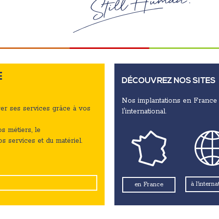
E
DÉCOUVREZ NOS SITES
Nos implantations en France 
rer ses services grâce à vos
l'international.
s métiers, le
s services et du matériel.
à l'interna
en France